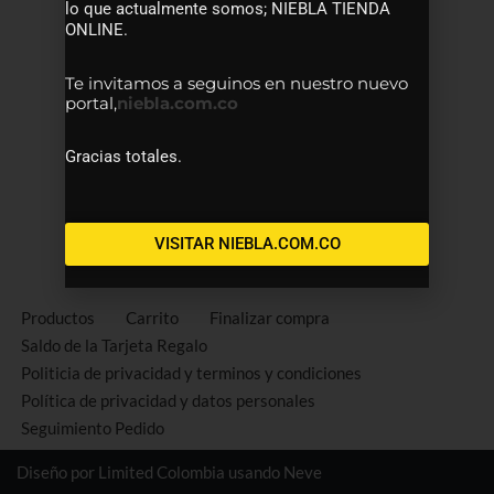
lo que actualmente somos; NIEBLA TIENDA
ONLINE.
Te invitamos a seguinos en nuestro nuevo
portal,
niebla.com.co
Gracias totales.
VISITAR NIEBLA.COM.CO
Productos
Carrito
Finalizar compra
Saldo de la Tarjeta Regalo
Politicia de privacidad y terminos y condiciones
Política de privacidad y datos personales
Seguimiento Pedido
Diseño por Limited Colombia usando
Neve