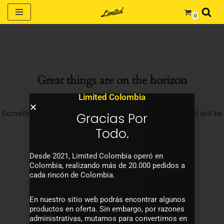
0
Saltar
al
contenido
Great things are on the horizon
Limited Colombia
Something big is brewing! Our store is in the works and will be
Gracias Por
launching soon!
Todo.
Desde 2021, Limited Colombia operó en
Colombia, realizando más de 20.000 pedidos a
cada rincón de Colombia.
En nuestro sitio web podrás encontrar algunos
productos en oferta. Sin embargo, por razones
administrativas, mutamos para convertirnos en