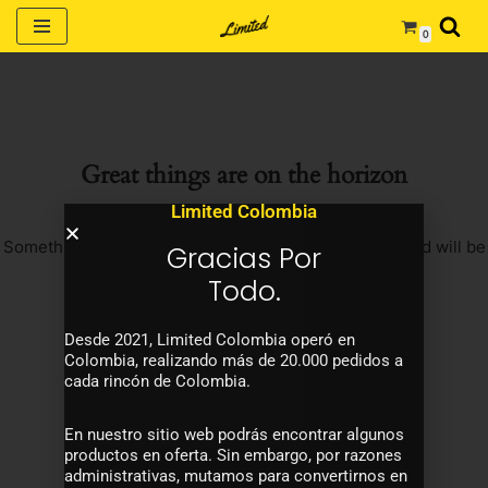
0
Saltar
al
contenido
Great things are on the horizon
Limited Colombia
Something big is brewing! Our store is in the works and will be
Gracias Por
launching soon!
Todo.
Desde 2021, Limited Colombia operó en
Colombia, realizando más de 20.000 pedidos a
cada rincón de Colombia.
En nuestro sitio web podrás encontrar algunos
productos en oferta. Sin embargo, por razones
administrativas, mutamos para convertirnos en