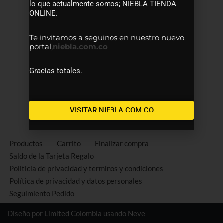
lo que actualmente somos; NIEBLA TIENDA
ONLINE.
Te invitamos a seguinos en nuestro nuevo
portal,
niebla.com.co
Gracias totales.
VISITAR NIEBLA.COM.CO
Productos
Carrito
Finalizar compra
Saldo de la Tarjeta Regalo
Politicia de privacidad y terminos y condiciones
Política de privacidad y datos personales
Seguimiento Pedido
Diseño por Limited Colombia usando
Neve