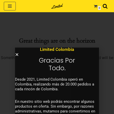
0
Saltar
al
contenido
Great things are on the horizon
Limited Colombia
Something big is brewing! Our store is in the works and will be
Gracias Por
launching soon!
Todo.
Desde 2021, Limited Colombia operó en
Colombia, realizando más de 20.000 pedidos a
cada rincón de Colombia.
En nuestro sitio web podrás encontrar algunos
productos en oferta. Sin embargo, por razones
administrativas, mutamos para convertirnos en