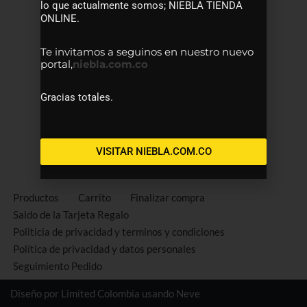
lo que actualmente somos; NIEBLA TIENDA
ONLINE.
Te invitamos a seguinos en nuestro nuevo
portal,
niebla.com.co
Gracias totales.
VISITAR NIEBLA.COM.CO
Productos
Carrito
Finalizar compra
Saldo de la Tarjeta Regalo
Politicia de privacidad y terminos y condiciones
Política de privacidad y datos personales
Seguimiento Pedido
Diseño por Limited Colombia usando
Neve