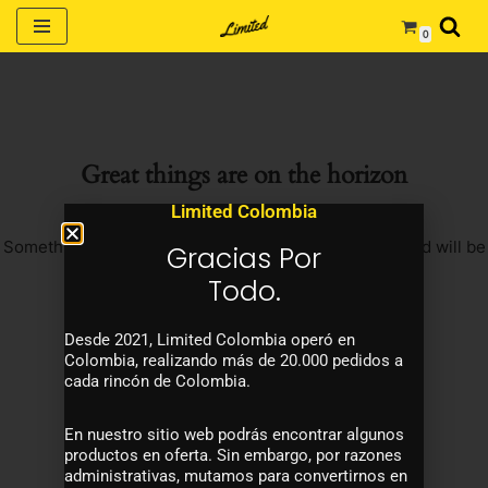
0
Saltar
al
contenido
Great things are on the horizon
Limited Colombia
Something big is brewing! Our store is in the works and will be
Gracias Por
launching soon!
Todo.
Desde 2021, Limited Colombia operó en
Colombia, realizando más de 20.000 pedidos a
cada rincón de Colombia.
En nuestro sitio web podrás encontrar algunos
productos en oferta. Sin embargo, por razones
administrativas, mutamos para convertirnos en