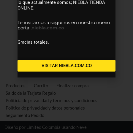
lo que actualmente somos; NIEBLA TIENDA
ONLINE.
Te invitamos a seguinos en nuestro nuevo
portal,
niebla.com.co
Gracias totales.
VISITAR NIEBLA.COM.CO
Productos
Carrito
Finalizar compra
Saldo de la Tarjeta Regalo
Politicia de privacidad y terminos y condiciones
Política de privacidad y datos personales
Seguimiento Pedido
Diseño por Limited Colombia usando
Neve