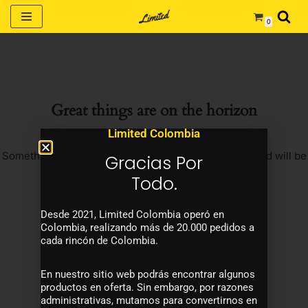
0
Saltar
al
contenido
Great things are on the horizon
Limited Colombia
Something big is brewing! Our store is in the works and will be
Gracias Por
launching soon!
Todo.
Desde 2021, Limited Colombia operó en
Colombia, realizando más de 20.000 pedidos a
cada rincón de Colombia.
En nuestro sitio web podrás encontrar algunos
productos en oferta. Sin embargo, por razones
administrativas, mutamos para convertirnos en