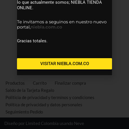
lo que actualmente somos; NIEBLA TIENDA
ONLINE.
Te invitamos a seguinos en nuestro nuevo
portal,
niebla.com.co
Gracias totales.
VISITAR NIEBLA.COM.CO
Productos
Carrito
Finalizar compra
Saldo de la Tarjeta Regalo
Politicia de privacidad y terminos y condiciones
Política de privacidad y datos personales
Seguimiento Pedido
Diseño por Limited Colombia usando
Neve