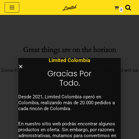
0
Saltar
al
contenido
Great things are on the horizon
Limited Colombia
Something big is brewing! Our store is in the works and will be
Gracias Por
launching soon!
Todo.
Desde 2021, Limited Colombia operó en
Colombia, realizando más de 20.000 pedidos a
cada rincón de Colombia.
En nuestro sitio web podrás encontrar algunos
productos en oferta. Sin embargo, por razones
administrativas, mutamos para convertirnos en