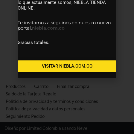
lo que actualmente somos; NIEBLA TIENDA
ONLINE.
Te invitamos a seguinos en nuestro nuevo
portal,
niebla.com.co
Gracias totales.
VISITAR NIEBLA.COM.CO
Productos
Carrito
Finalizar compra
Saldo de la Tarjeta Regalo
Politicia de privacidad y terminos y condiciones
Política de privacidad y datos personales
Seguimiento Pedido
Diseño por Limited Colombia usando
Neve